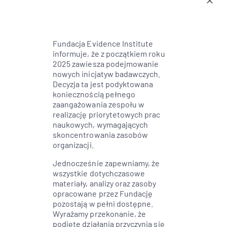
Fundacja Evidence Institute
informuje, że z początkiem roku
2025 zawiesza podejmowanie
nowych inicjatyw badawczych.
TRANSLATIONS
Decyzja ta jest podyktowana
koniecznością pełnego
zaangażowania zespołu w
realizację priorytetowych prac
naukowych, wymagających
skoncentrowania zasobów
organizacji.
SEE MORE
Jednocześnie zapewniamy, że
wszystkie dotychczasowe
materiały, analizy oraz zasoby
opracowane przez Fundację
pozostają w pełni dostępne.
Wyrażamy przekonanie, że
podjęte działania przyczynią się