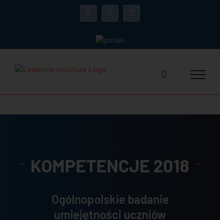
Przejdź
do
Facebook
X
LinkedIn
zawartości
KOMPETENCJE 2018
Ogólnopolskie badanie
umiejętności uczniów