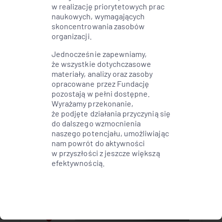
w realizację priorytetowych prac
naukowych, wymagających
skoncentrowania zasobów
organizacji.
Jednocześnie zapewniamy,
Badanie zrealizowała:
że wszystkie dotychczasowe
materiały, analizy oraz zasoby
australijska firma SoNET
opracowane przez Fundację
pozostają w pełni dostępne.
Systems
Wyrażamy przekonanie,
że podjęte działania przyczynią się
do dalszego wzmocnienia
naszego potencjału, umożliwiając
nam powrót do aktywności
w przyszłości z jeszcze większą
efektywnością.