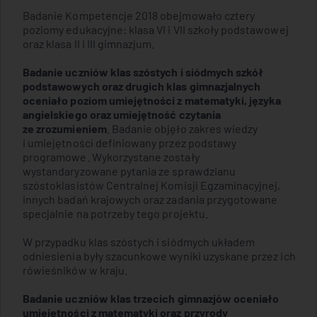
Badanie Kompetencje 2018 obejmowało cztery
poziomy edukacyjne: klasa VI i VII szkoły podstawowej
oraz klasa II i III gimnazjum.
Badanie uczniów klas szóstych i siódmych szkół
podstawowych oraz drugich klas gimnazjalnych
oceniało poziom umiejętności z matematyki, języka
angielskiego oraz umiejętność czytania
ze zrozumieniem
. Badanie objęło zakres wiedzy
i umiejętności definiowany przez podstawy
programowe. Wykorzystane zostały
wystandaryzowane pytania ze sprawdzianu
szóstoklasistów Centralnej Komisji Egzaminacyjnej,
innych badań krajowych oraz zadania przygotowane
specjalnie na potrzeby tego projektu.
W przypadku klas szóstych i siódmych układem
odniesienia były szacunkowe wyniki uzyskane przez ich
rówieśników w kraju.
Badanie uczniów klas trzecich gimnazjów oceniało
umiejętności z matematyki oraz przyrody