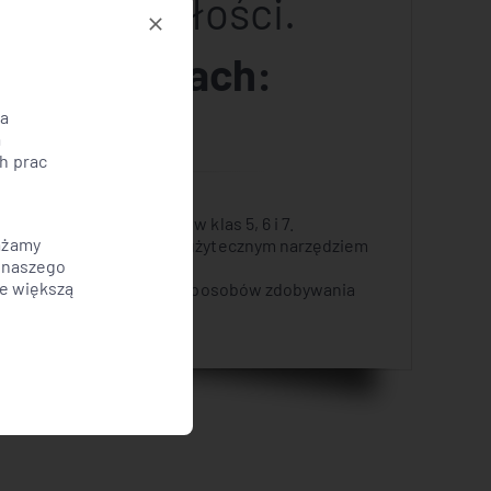
dla przyszłości
.
ych obszarach:
za
a
h prac
 matematyki dla uczniów klas 5, 6 i 7.
ażamy
iotów egzaminacyjnych są użytecznym narzędziem
a naszego
ze większą
wypracowaniu efektywnych sposobów zdobywania