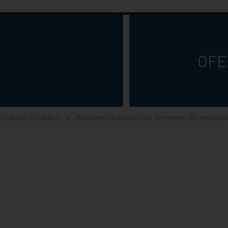
OFE
 Edukacji Urzędu m. st. Warszawy badanie jest darmowe dla warszaw