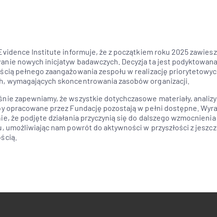
dycja badania Kompetencje 
kupiliśmy się na 3 główn
Evidence Institute informuje, że z początkiem roku 2025 zawies
nie nowych inicjatyw badawczych. Decyzja ta jest podyktowan
ścią pełnego zaangażowania zespołu w realizację priorytetowyc
, wymagających skoncentrowania zasobów organizacji.
nie zapewniamy, że wszystkie dotychczasowe materiały, analizy
dla uczniów klas ósmych szkół podstawowych oraz testy online z
by opracowane przez Fundację pozostają w pełni dostępne. Wyr
ostawy uczniów
. Takie analizy wraz z wynikami testów z przedm
ie, że podjęte działania przyczynią się do dalszego wzmocnieni
rze ścieżki edukacyjnej.
u, umożliwiając nam powrót do aktywności w przyszłości z jeszc
, z których wnioski oferują pomoc nauczycielowi i uczniom w 
ścią.