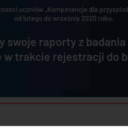
ności uczniów „Kompetencje dla przyszłoś
od lutego do września 2020 roku.
 swoje raporty z badania
w trakcie rejestracji do 