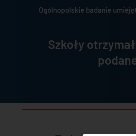
Ogólnopolskie badanie umiejęt
Szkoły otrzymały
podane 