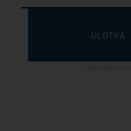
ULOTKA
*Dzięki wsparciu Biura