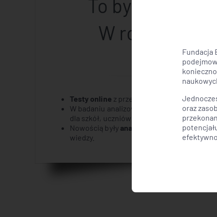
To była już 4 e
W roku 2020
s
Fundacja 
podejmowa
konieczno
naukowych
Jednocześ
Testy online
z przedmiotów egzaminacyjnych 
oraz zaso
W badaniu analizowaliśmy
preferencje i p
przekonan
dla szkół, uczniów i ich rodziców przy wybo
potencjał
Nowością były
analizy strategii uczenia się
efektywno
wiedzy.